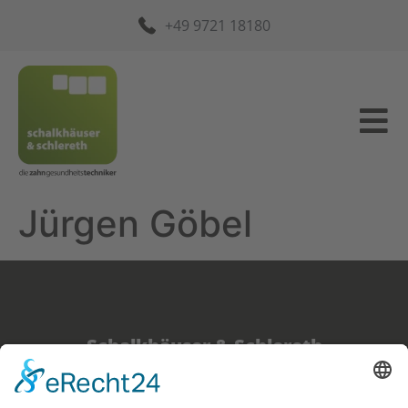
+49 9721 18180
Jürgen Göbel
Schalkhäuser & Schlereth
Cramerstraße 3 1/2,
97421 Schweinfurt,