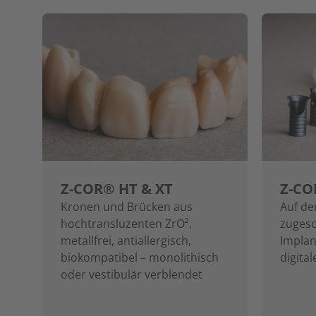
Z-COR® HT & XT
Z-CO
Kronen und Brücken aus
Auf de
hochtransluzenten ZrO²,
zugesc
metallfrei, antiallergisch,
Implan
biokompatibel – monolithisch
digita
oder vestibulär verblendet